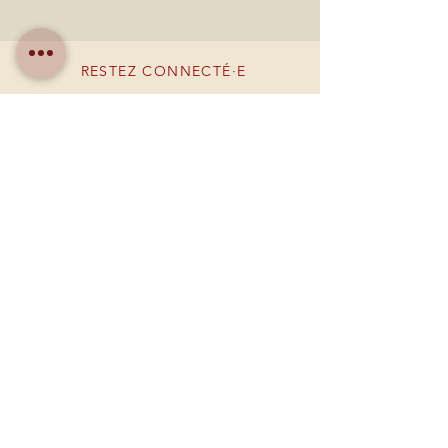
RESTEZ CONNECTÉ·E
DEVENONS AMIS
Créer un compte
BESOIN D'AIDE ?
09 84 52 04 07
larmoirebyoriana@gmail.com
Mentions légales
Politique de cookies
Politique de confidentialité