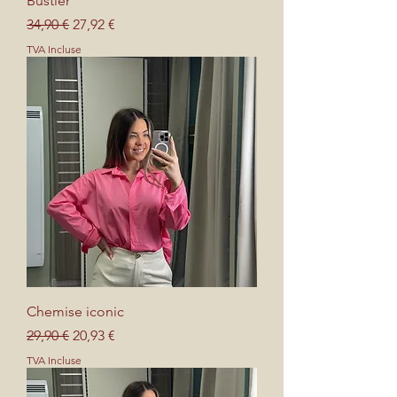
Bustier
Prix original
Prix promotionnel
34,90 €
27,92 €
TVA Incluse
Chemise iconic
Prix original
Prix promotionnel
29,90 €
20,93 €
TVA Incluse