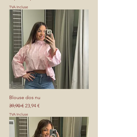
TVA Incluse
Blouse dos nu
Prix original
Prix promotionnel
39,90 €
23,94 €
TVA Incluse