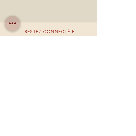
RESTEZ CONNECTÉ·E
DEVENONS AMIS
Créer un compte
BESOIN D'AIDE ?
09 84 52 04 07
larmoirebyoriana@gmail.com
Mentions légales
Politique de cookies