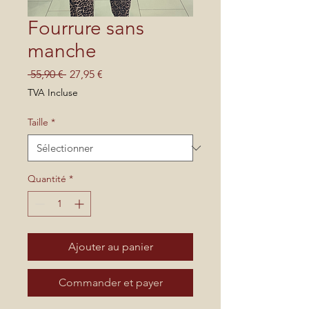
Fourrure sans
manche
Prix
Prix
 55,90 € 
27,95 €
original
promotionnel
TVA Incluse
Taille
*
Quantité
*
Ajouter au panier
Commander et payer