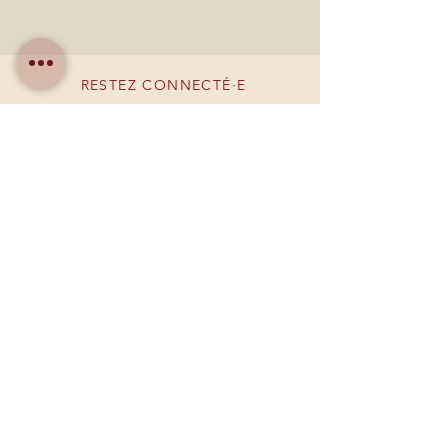
RESTEZ CONNECTÉ·E
DEVENONS AMIS
Créer un compte
BESOIN D'AIDE ?
09 84 52 04 07
larmoirebyoriana@gmail.com
Mentions légales
Politique de cookies