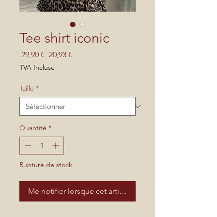
Tee shirt iconic
Prix
Prix
 29,90 € 
20,93 €
original
promotionnel
TVA Incluse
Taille
*
Quantité
*
Rupture de stock
Me notifier lorsque cet article est disponible