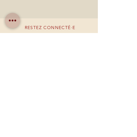
RESTEZ CONNECTÉ·E
DEVENONS AMIS
Créer un compte
BESOIN D'AIDE ?
09 84 52 04 07
larmoirebyoriana@gmail.com
Mentions légales
Politique de cookies